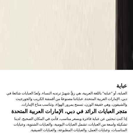
ي
ي
ا
"
ه
ع
م
ة
ر
عباية
د
العباية، أو "عباية" باللغة العربية، هي زيٌّ شهيرٌ ترتديه النساء. وتُعدّ العبايات شائعةً في
دبي، الإمارات العربية المتحدة. عباياتنا مصنوعةٌ من أقمشة الكريب والجورجيت
والشيفون، وهي خفيفة الوزن، تسمح بمرور الهواء، وتناسب مناخ الإمارات.
متجر العبايات الرائد في دبي، الإمارات العربية المتحدة
م
إذا كنتِ تبحثين عن عباية فاخرة وبسعر مناسب، فأنتِ في المكان الصحيح. لدينا
تشكيلة واسعة من العبايات، تشمل العبايات اليومية، والعبايات الشتوية، وعبايات
المناسبات، وعبايات العمل، والعبايات المطبوعة، والعبايات الصيفية.