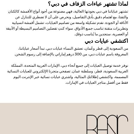
لماذا تشتهر عباءات الزفاف في دبي؟
تشتهر عباياتنا في دبي بجودتها العالية، فهي مصنوعة من أجود أنواع الأقمشة كالكتان
د
والتفتا، مع اهتمام دقيق بأدق التفاصيل، ونحرص على أن لا تضطري للتنازل عن
الأناقة أو الجودة. نقدم تشكيلة واسعة من تصاميم العبايات، تشمل أقمشة انسيابية
وتطريزات متقنة تناسب جميع الأذواق. سواء كنتِ تفضلين التصاميم البسيطة أو الأنيقة
أو العصرية، ستجدين ما يُناسب ذوقكِ.
اكتشفي عبايات دبي
من السعودية إلى قطر وعُمان، تعشق النساء عبايات دبي. تبدأ أسعار عباياتنا،
المعروفة باسم عبايات دبي، من 300 درهم إماراتي بالإضافة إلى رسوم الشحن.
نوفر خدمة توصيل العبايات إلى جميع أنحاء دبي، الإمارات العربية المتحدة، المملكة
العربية السعودية، قطر، وسلطنة عمان. تصفحي متجرنا الإلكتروني للعبايات النسائية
المصممة، واكتشفي إطلالتكِ المثالية، واشتري عبايات نسائية عبر الإنترنت اليوم
فقط من أفضل متاجر العبايات في الإمارات.
ا
ة